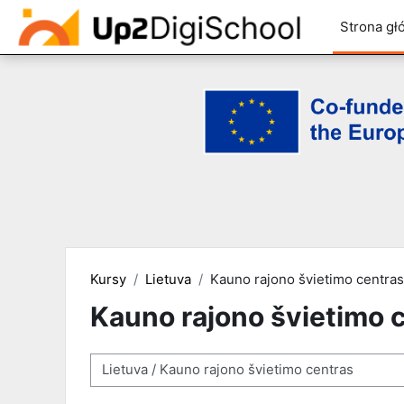
Strona gł
Przejdź do głównej zawartości
Kursy
Lietuva
Kauno rajono švietimo centras
Kauno rajono švietimo 
Kategorie kursów