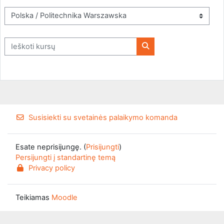
Kursų kategorijos
Ieškoti kursų
Ieškoti kursų
Susisiekti su svetainės palaikymo komanda
Esate neprisijungę. (
Prisijungti
)
Persijungti į standartinę temą
Privacy policy
Teikiamas
Moodle