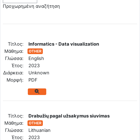
Προχωρημένη αναζήτηση
Tίτλος:
Informatics - Data visualization
Μάθημα:
OTHER
Γλώσσα:
English
Έτος:
2023
Διάρκεια:
Unknown
Mορφή:
PDF
Tίτλος:
Drabužių pagal užsakymus siuvimas
Μάθημα:
OTHER
Γλώσσα:
Lithuanian
Έτος:
2023