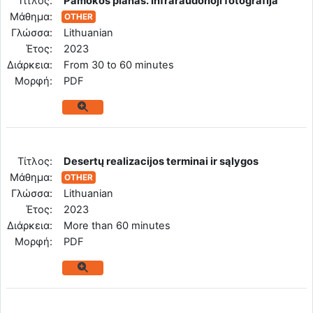
Tίτλος:
Pamokos planas. Infraraudonoji fotografija
Μάθημα:
OTHER
Γλώσσα:
Lithuanian
Έτος:
2023
Διάρκεια:
From 30 to 60 minutes
Mορφή:
PDF
Tίτλος:
Desertų realizacijos terminai ir sąlygos
Μάθημα:
OTHER
Γλώσσα:
Lithuanian
Έτος:
2023
Διάρκεια:
More than 60 minutes
Mορφή:
PDF