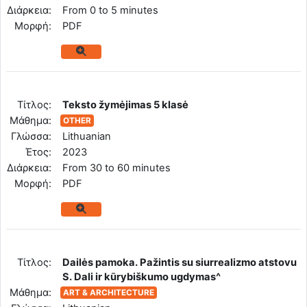
Διάρκεια:
From 0 to 5 minutes
Mορφή:
PDF
Tίτλος:
Teksto žymėjimas 5 klasė
Μάθημα:
OTHER
Γλώσσα:
Lithuanian
Έτος:
2023
Διάρκεια:
From 30 to 60 minutes
Mορφή:
PDF
Tίτλος:
Dailės pamoka. Pažintis su siurrealizmo atstovu
S. Dali ir kūrybiškumo ugdymas^
Μάθημα:
ART & ARCHITECTURE