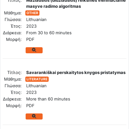
Tίτλος:
Mažiausios (didžiausios) reikšmės vienmačiame
masyve radimo algoritmas
Μάθημα:
OTHER
Γλώσσα:
Lithuanian
Έτος:
2023
Διάρκεια:
From 30 to 60 minutes
Mορφή:
PDF
Tίτλος:
Savarankiškai perskaitytos knygos pristatymas
Μάθημα:
LITERATURE
Γλώσσα:
Lithuanian
Έτος:
2023
Διάρκεια:
More than 60 minutes
Mορφή:
PDF