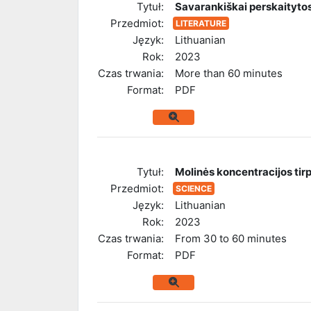
Tytuł:
Savarankiškai perskaityto
Przedmiot:
LITERATURE
Język:
Lithuanian
Rok:
2023
Czas trwania:
More than 60 minutes
Format:
PDF
Tytuł:
Molinės koncentracijos tir
Przedmiot:
SCIENCE
Język:
Lithuanian
Rok:
2023
Czas trwania:
From 30 to 60 minutes
Format:
PDF