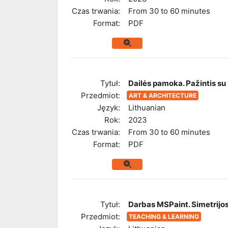
Czas trwania:
From 30 to 60 minutes
Format:
PDF
Tytuł:
Dailės pamoka. Pažintis su
Przedmiot:
ART & ARCHITECTURE
Język:
Lithuanian
Rok:
2023
Czas trwania:
From 30 to 60 minutes
Format:
PDF
Tytuł:
Darbas MSPaint. Simetrijo
Przedmiot:
TEACHING & LEARNING