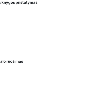
s knygos pristatymas
palo ruošimas