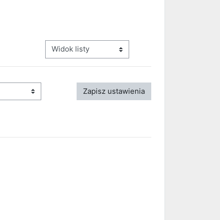
Przeglądanie: nawigacja trzeciego poziomu
Kolejność