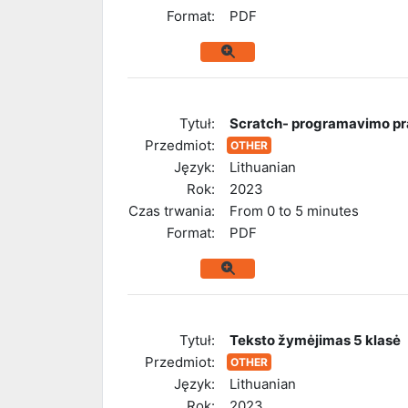
Format:
PDF
Tytuł:
Scratch- programavimo pr
Przedmiot:
OTHER
Język:
Lithuanian
Rok:
2023
Czas trwania:
From 0 to 5 minutes
Format:
PDF
Tytuł:
Teksto žymėjimas 5 klasė
Przedmiot:
OTHER
Język:
Lithuanian
Rok:
2023