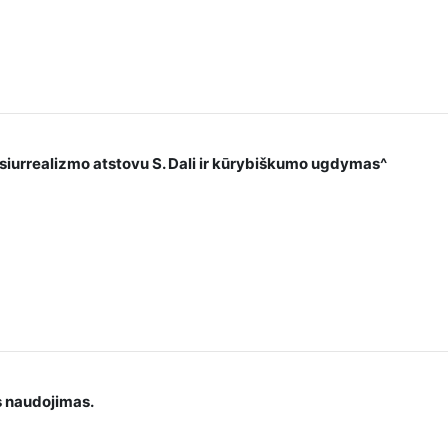
 siurrealizmo atstovu S. Dali ir kūrybiškumo ugdymas^
s naudojimas.