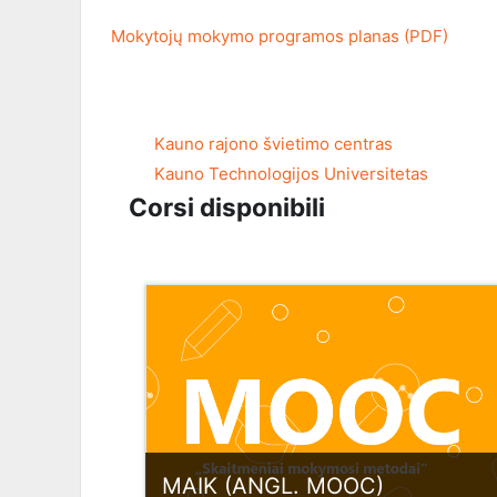
Mokytojų mokymo programos planas (PDF)
Kauno rajono švietimo centras
Kauno Technologijos Universitetas
Corsi disponibili
MAIK (ANGL. MOOC)