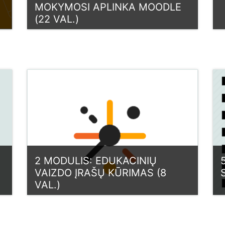
MOKYMOSI APLINKA MOODLE
(22 VAL.)
C
Categoria:
Lietuva
View Course
2 MODULIS: EDUKACINIŲ
VAIZDO ĮRAŠŲ KŪRIMAS (8
VAL.)
C