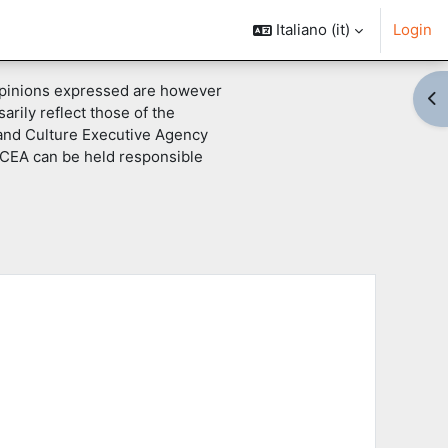
Italiano ‎(it)‎
Login
pinions expressed are however
Apr
arily reflect those of the
and Culture Executive Agency
CEA can be held responsible
corsi