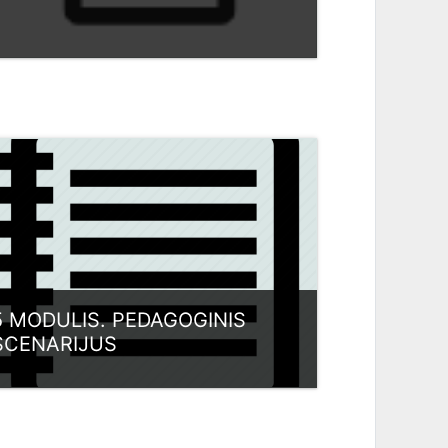
ategoria:
Lietuva
View Course
5 MODULIS. PEDAGOGINIS
SCENARIJUS
ategoria:
Lietuva