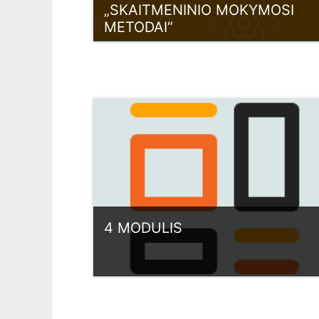
„SKAITMENINIO MOKYMOSI
METODAI“
Categoria:
Lietuva
View Course
4 MODULIS
Categoria:
Lietuva
View Course