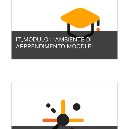
Carnero
Nauczyciel: Luca Reitano
IT_MODULO I “AMBIENTE DI
APPRENDIMENTO MOODLE“
Kategoria:
Italia
View Course
Nauczyciel: Louis Samuel Andreotta
Nauczyciel: Fernando Martinez de
Carnero
Nauczyciel: Luca Reitano