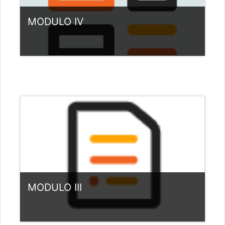
MODULO IV
Kategoria:
Italia
View Course
Nauczyciel: Adrianna Szofer
MODULO III